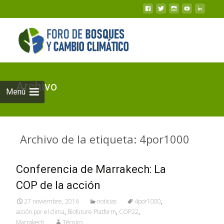
Archivo
Menú
Archivo de la etiqueta: 4por1000
Conferencia de Marrakech: La
COP de la acción
27 noviembre, 2016
noticias
4por1000
,
acción por el clima
,
Biofuture Platform
,
COP22
,
Marrakech
Técnico