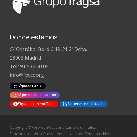
Donde estamos
C/ Cristóbal Bordiú 19-21 2º Dcha.
28003 Madrid
Tel.: 91 534 60 05
info@fbycc.org
Síguenos en X
Síguenos en Instagram
Síguenos en YouTube
Síguenos en LinkedIn
Copyright © Foro de Bosques y Cambio Climático
Funciona con WordPress
, tema
i-excel
por TemplatesNext.