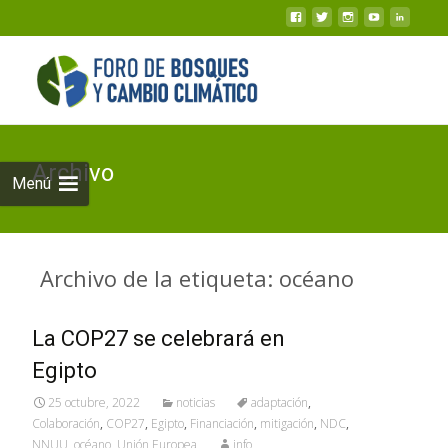
Archivo
Menú
Archivo de la etiqueta: océano
La COP27 se celebrará en
Egipto
25 octubre, 2022
noticias
adaptación
,
Colaboración
,
COP27
,
Egipto
,
Financiación
,
mitigación
,
NDC
,
NNUU
,
océano
,
Unión Europea
info