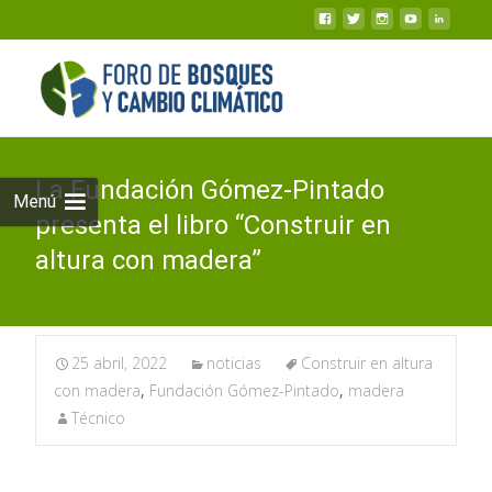
La Fundación Gómez-Pintado
Menú
presenta el libro “Construir en
altura con madera”
25 abril, 2022
noticias
Construir en altura
con madera
,
Fundación Gómez-Pintado
,
madera
Técnico