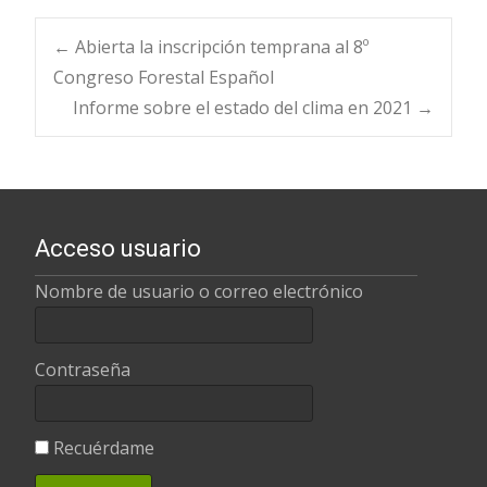
Navegación
←
Abierta la inscripción temprana al 8º
Congreso Forestal Español
Informe sobre el estado del clima en 2021
→
de
entradas
Acceso usuario
Nombre de usuario o correo electrónico
Contraseña
Recuérdame