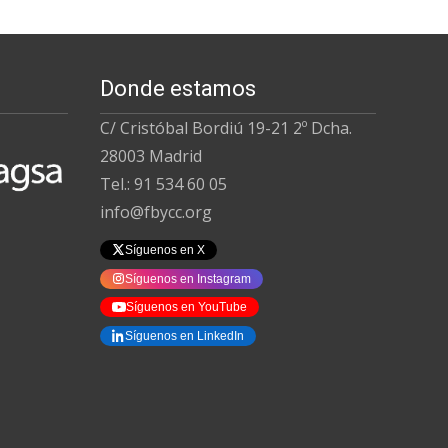
Donde estamos
C/ Cristóbal Bordiú 19-21 2º Dcha.
28003 Madrid
Tel.: 91 534 60 05
info@fbycc.org
Síguenos en X
Síguenos en Instagram
Síguenos en YouTube
Síguenos en LinkedIn