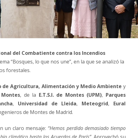
ional del Combatiente contra los Incendios
lema “Bosques, lo que nos une”, en la que se analizó la
os forestales.
o de Agricultura, Alimentación y Medio Ambiente
y
e Montes
, de la
E.T.S.I. de Montes (UPM)
,
Parques
ancha
,
Universidad de Lleida
,
Meteogrid
,
Eural
 Ingenieros de Montes de Madrid.
n un claro mensaje:
“Hemos perdido demasiado tiempo
io climático hasta los Acuerdos de París”
. Aprovechó su