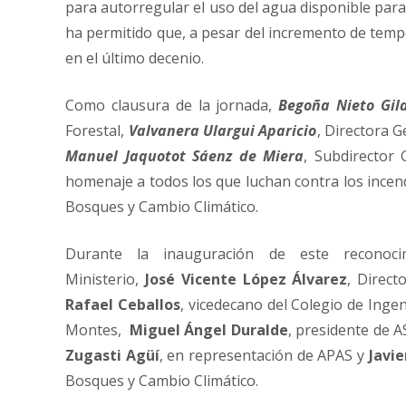
para autorregular el uso del agua disponible par
ha permitido que, a pesar del incremento de tempe
en el último decenio.
Como clausura de la jornada,
Begoña Nieto Gil
Forestal,
Valvanera Ulargui Aparicio
, Directora G
Manuel Jaquotot Sáenz de Miera
, Subdirector
homenaje a todos los que luchan contra los incen
Bosques y Cambio Climático.
Durante la inauguración de este reconoci
Ministerio,
José Vicente López Álvarez
, Direct
Rafael Ceballos
, vicedecano del Colegio de Ing
Montes,
Miguel Ángel Duralde
, presidente de 
Zugasti Agüí
, en representación de APAS y
Javi
Bosques y Cambio Climático.