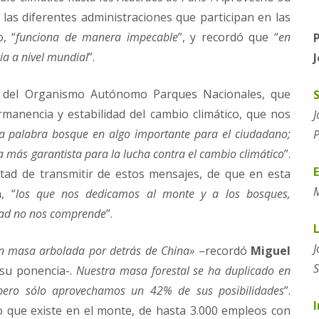
 las diferentes administraciones que participan en las
, “
funciona de manera impecable
”, y recordó que “
en
ia a nivel mundial
”.
n del Organismo Autónomo Parques Nacionales, que
ermanencia y estabilidad del cambio climático, que nos
J
a palabra bosque en algo importante para el ciudadano;
P
a más garantista para la lucha contra el cambio climático
”.
ntad de transmitir de estos mensajes, de que en esta
M
, “
los que nos dedicamos al monte y a los bosques,
edad no nos comprende
”.
J
n masa arbolada por detrás de China»
–recordó
Miguel
S
 su ponencia-.
Nuestra masa forestal se ha duplicado en
pero sólo aprovechamos un 42% de sus posibilidades
”.
I
que existe en el monte, de hasta 3.000 empleos con