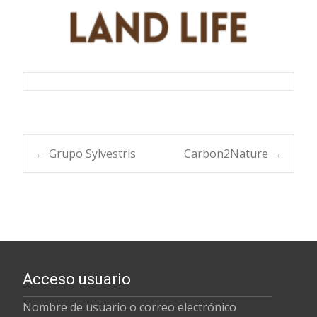
Navegación
←
Grupo Sylvestris
Carbon2Nature
→
de
entradas
Acceso usuario
Nombre de usuario o correo electrónico