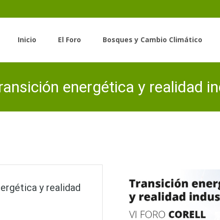
Saltar
al
Inicio
El Foro
Bosques y Cambio Climático
contenido
ransición energética y realidad in
de Bosques y Cambio Climático
>
Events
>
Jornada | VI Foro 
ergética y realidad