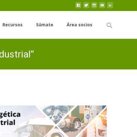
Buscar
Recursos
Súmate
Área socios
por:
dustrial”
Corell: “Transición energética y realidad industrial”